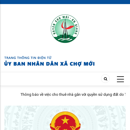
Skip
to
main
content
Thông báo về việc cho thuê nhà gắn với quyền sử dụng đất do Trung
tâm Dịch vụ tổng hợp xã Chợ Mới quản lý, khai thác