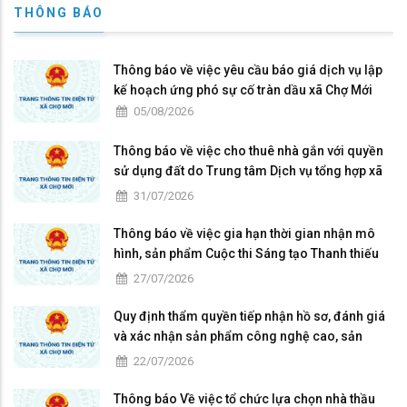
THÔNG BÁO
Thông báo về việc yêu cầu báo giá dịch vụ lập
kế hoạch ứng phó sự cố tràn dầu xã Chợ Mới
05/08/2026
Thông báo về việc cho thuê nhà gắn với quyền
sử dụng đất do Trung tâm Dịch vụ tổng hợp xã
Chợ Mới quản lý, khai thác
31/07/2026
Thông báo về việc gia hạn thời gian nhận mô
hình, sản phẩm Cuộc thi Sáng tạo Thanh thiếu
niên, nhi đồng lần thứ I năm 2026 trên địa bàn
27/07/2026
tỉnh An Giang
Quy định thẩm quyền tiếp nhận hồ sơ, đánh giá
và xác nhận sản phẩm công nghệ cao, sản
phẩm công nghệ chiến lược
22/07/2026
Thông báo Về việc tổ chức lựa chọn nhà thầu