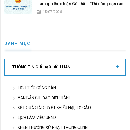
tham gia thực hiện Gói thầu: “Thi công dọn rác
tại bãi rác Kiến An, thuộc ấp Kiến Bình 1, xã Chợ
15/07/2026
Mới”
DANH MỤC
THÔNG TIN CHỈ ĐẠO ĐIỀU HÀNH
LỊCH TIẾP CÔNG DÂN
VĂN BẢN CHỈ ĐẠO ĐIỀU HÀNH
KẾT QUẢ GIẢI QUYẾT KHIẾU NẠI, TỐ CÁO
LỊCH LÀM VIỆC UBND
KHEN THƯỞNG XỬ PHẠT TRONG QLNN