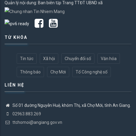
Quản lý nội dung: Ban biên tập Trang TTĐT UBND xã
TỪ KHÓA
Tin tức
Xã hội
Chuyển đổi số
Văn hóa
Thông báo
Chợ Mới
Tổ Công nghệ số
LIÊN HỆ
Số 01 đường Nguyễn Huệ, khóm Thị, xã Chợ Mới, tỉnh An Giang.
02963.883.269
ttchomoi@angiang.gov.vn