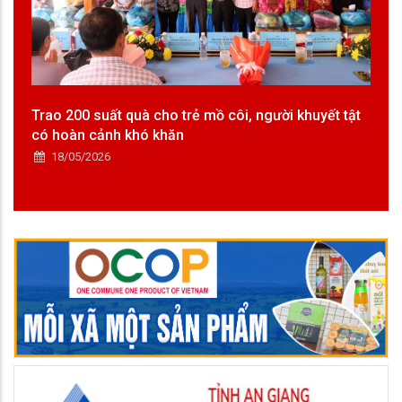
Trao 200 suất quà cho trẻ mồ côi, người khuyết tật
có hoàn cảnh khó khăn
18/05/2026