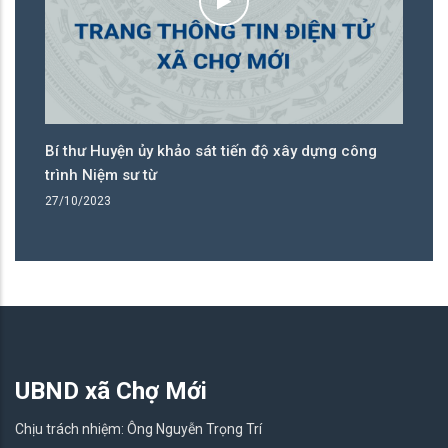
Đại biểu Hội đồng nhân dân 3 cấp tiếp xúc cử tri
Bí
trước kỳ họp
Đạ
25/10/2023
17
UBND xã Chợ Mới
Chịu trách nhiệm: Ông Nguyễn Trọng Trí