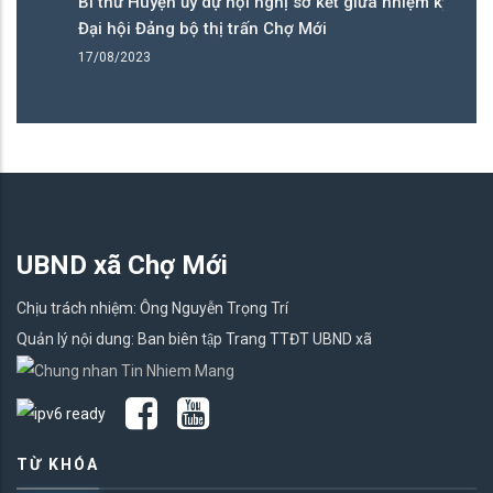
Bí thư Huyện ủy dự hội nghị sơ kết giữa nhiệm kỳ
B
Đại hội Đảng bộ thị trấn Chợ Mới
t
17/08/2023
2
UBND xã Chợ Mới
Chịu trách nhiệm: Ông Nguyễn Trọng Trí
Quản lý nội dung: Ban biên tập Trang TTĐT UBND xã
TỪ KHÓA