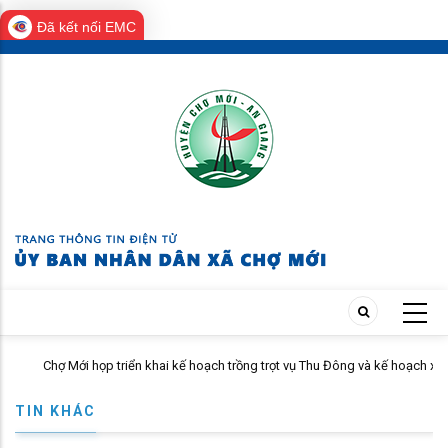
Đã kết nối EMC
Skip
to
main
content
i
Chợ Mới họp triển khai kế hoạch trồng trọt vụ Thu Đông và kế hoạch xả
lũ
TIN KHÁC