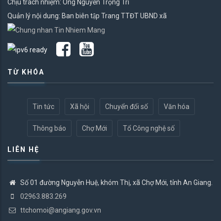
Chịu trách nhiệm: Ông Nguyễn Trọng Trí
Quản lý nội dung: Ban biên tập Trang TTĐT UBND xã
TỪ KHÓA
Tin tức
Xã hội
Chuyển đổi số
Văn hóa
Thông báo
Chợ Mới
Tổ Công nghệ số
LIÊN HỆ
Số 01 đường Nguyễn Huệ, khóm Thị, xã Chợ Mới, tỉnh An Giang.
02963.883.269
ttchomoi@angiang.gov.vn