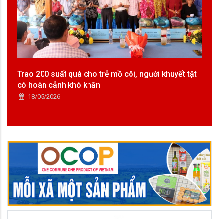
Trao 200 suất quà cho trẻ mồ côi, người khuyết tật
có hoàn cảnh khó khăn
18/05/2026