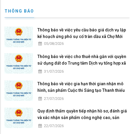
THÔNG BÁO
Thông báo về việc yêu cầu báo giá dịch vụ lập
kế hoạch ứng phó sự cố tràn dầu xã Chợ Mới
05/08/2026
Thông báo về việc cho thuê nhà gắn với quyền
sử dụng đất do Trung tâm Dịch vụ tổng hợp xã
Chợ Mới quản lý, khai thác
31/07/2026
Thông báo về việc gia hạn thời gian nhận mô
hình, sản phẩm Cuộc thi Sáng tạo Thanh thiếu
niên, nhi đồng lần thứ I năm 2026 trên địa bàn
27/07/2026
tỉnh An Giang
Quy định thẩm quyền tiếp nhận hồ sơ, đánh giá
và xác nhận sản phẩm công nghệ cao, sản
phẩm công nghệ chiến lược
22/07/2026