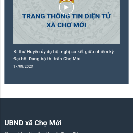
Bí thư Huyện ủy khảo sát tiến độ xây dựng công
Đạ
trình Niệm sư từ
tr
27/10/2023
25
UBND xã Chợ Mới