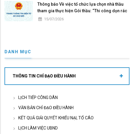
Thông báo Về việc tổ chức lựa chọn nhà thầu
tham gia thực hiện Gói thầu: “Thi công dọn rác
tại bãi rác Kiến An, thuộc ấp Kiến Bình 1, xã Chợ
15/07/2026
Mới”
DANH MỤC
THÔNG TIN CHỈ ĐẠO ĐIỀU HÀNH
LỊCH TIẾP CÔNG DÂN
VĂN BẢN CHỈ ĐẠO ĐIỀU HÀNH
KẾT QUẢ GIẢI QUYẾT KHIẾU NẠI, TỐ CÁO
LỊCH LÀM VIỆC UBND