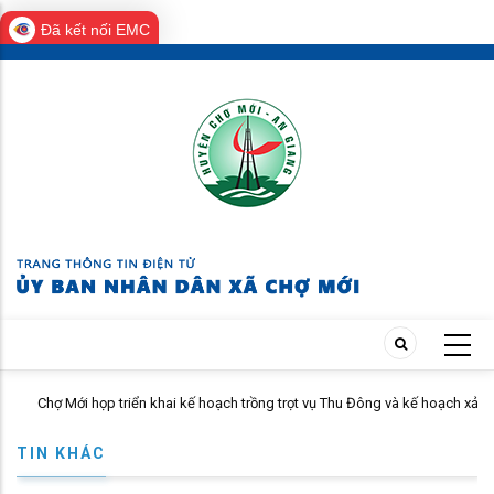
Đã kết nối EMC
Skip
to
main
content
Chợ Mới họp triển khai kế hoạch trồng trọt vụ Thu Đông và kế hoạch xả
lũ
TIN KHÁC