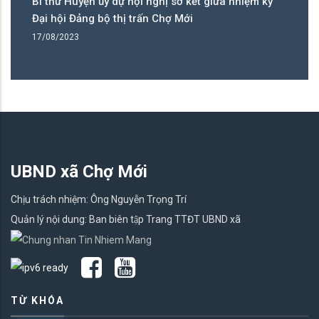
Bí thư Huyện ủy dự hội nghị sơ kết giữa nhiệm kỳ
Bí
Đại hội Đảng bộ thị trấn Chợ Mới
tr
17/08/2023
27
UBND xã Chợ Mới
Chịu trách nhiệm: Ông Nguyễn Trọng Trí
Quản lý nội dung: Ban biên tập Trang TTĐT UBND xã
TỪ KHÓA