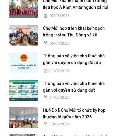
Chợ Mới khánh thành cầu Trường
tiểu học A Kiến An từ nguồn xã hội
hoá
07/08/2026
Chợ Mới họp triển khai kế hoạch
trồng trọt vụ Thu Đông và kế
hoạch xả lũ
05/08/2026
Thông báo về việc cho thuê nhà
gắn với quyền sử dụng đất do
Trung tâm Dịch vụ tổng hợp xã
31/07/2026
Chợ Mới quản lý, khai thác
Thông báo về việc cho thuê nhà
gắn với quyền sử dụng đất
31/07/2026
HĐND xã Chợ Mới tổ chức kỳ họp
thường lệ giữa năm 2026
30/07/2026