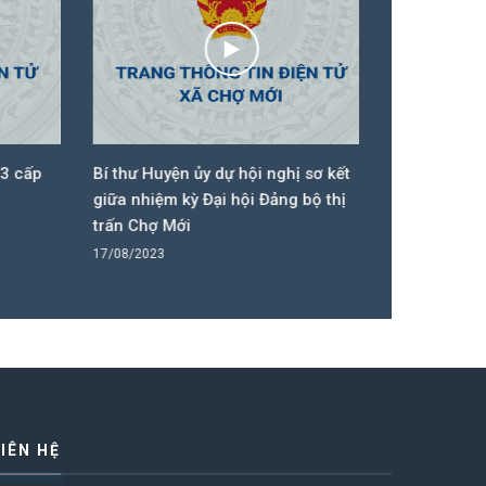
 cấp
Bí thư Huyện ủy dự hội nghị sơ kết
Bí thư Huyện
giữa nhiệm kỳ Đại hội Đảng bộ thị
dựng công t
trấn Chợ Mới
27/10/2023
17/08/2023
LIÊN HỆ