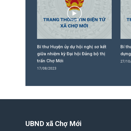
 dân 3 cấp
Bí thư Huyện ủy dự hội nghị sơ kết
Bí thư
 họp
giữa nhiệm kỳ Đại hội Đảng bộ thị
dựng c
trấn Chợ Mới
27/10/
17/08/2023
UBND xã Chợ Mới