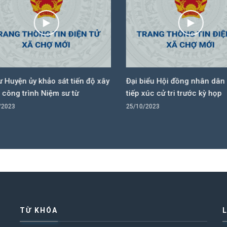
 Huyện ủy khảo sát tiến độ xây
Đại biểu Hội đồng nhân dân 3
ông trình Niệm sư từ
tiếp xúc cử tri trước kỳ họp
2023
25/10/2023
TỪ KHÓA