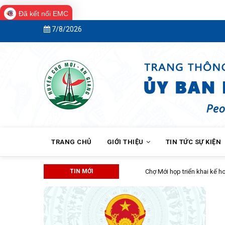
Đã kết nối EMC
Skip
7/8/2026
to
main
content
MAIN
NAVIGATION
TRANG CHỦ
GIỚI THIỆU
TIN TỨC SỰ KIỆN
TIN MỚI
Chợ Mới họp triển khai kế hoạch t