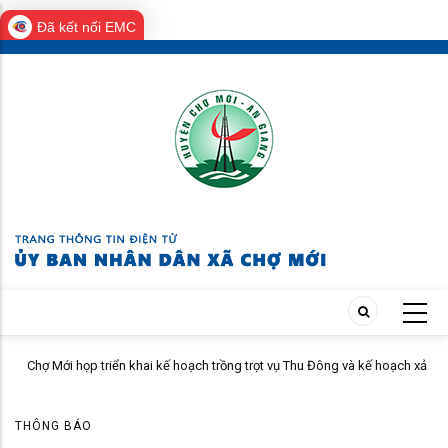
Đã kết nối EMC
Skip
to
main
content
Chợ Mới họp triển khai kế hoạch trồng trọt vụ Thu Đông và kế hoạch xả
lũ
THÔNG BÁO