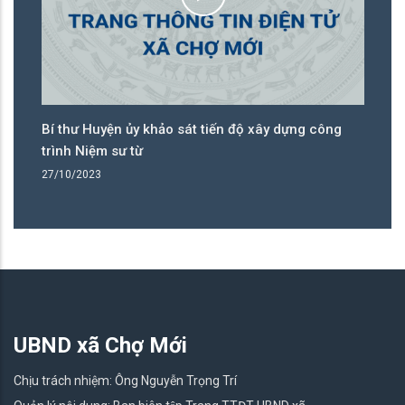
Bí thư Huyện ủy khảo sát tiến độ xây dựng công
Đạ
trình Niệm sư từ
tr
27/10/2023
25
UBND xã Chợ Mới
Chịu trách nhiệm: Ông Nguyễn Trọng Trí