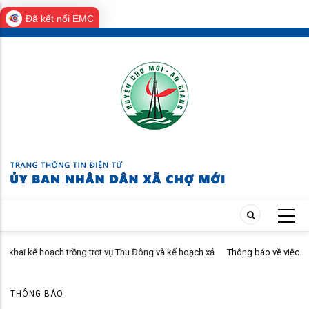
Đã kết nối EMC
Skip
to
main
content
rồng trọt vụ Thu Đông và kế hoạch xả
Thông báo về việc cho thuê nhà gắn vớ
THÔNG BÁO