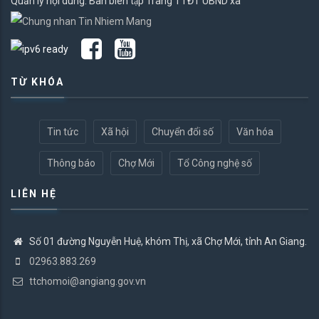
Quản lý nội dung: Ban biên tập Trang TTĐT UBND xã
TỪ KHÓA
Tin tức
Xã hội
Chuyển đổi số
Văn hóa
Thông báo
Chợ Mới
Tổ Công nghệ số
LIÊN HỆ
Số 01 đường Nguyễn Huệ, khóm Thị, xã Chợ Mới, tỉnh An Giang.
02963.883.269
ttchomoi@angiang.gov.vn