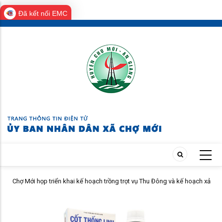
Đã kết nối EMC
Skip
to
main
content
Chợ Mới họp triển khai kế hoạch trồng trọt vụ Thu Đông và kế hoạch xả
lũ