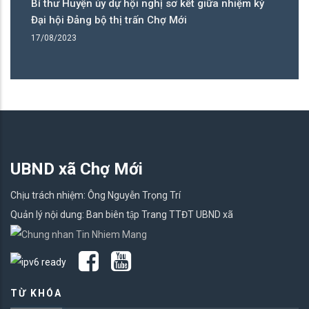
Bí thư Huyện ủy dự hội nghị sơ kết giữa nhiệm kỳ
Bí
Đại hội Đảng bộ thị trấn Chợ Mới
tr
17/08/2023
27
UBND xã Chợ Mới
Chịu trách nhiệm: Ông Nguyễn Trọng Trí
Quản lý nội dung: Ban biên tập Trang TTĐT UBND xã
TỪ KHÓA