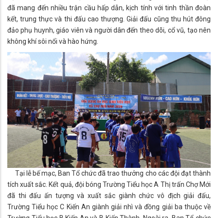
đã mang đến nhiều trận cầu hấp dẫn, kịch tính với tinh thần đoàn
kết, trung thực và thi đấu cao thượng. Giải đấu cũng thu hút đông
đảo phụ huynh, giáo viên và người dân đến theo dõi, cổ vũ, tạo nên
không khí sôi nổi và hào hứng.
Tại lễ bế mạc, Ban Tổ chức đã trao thưởng cho các đội đạt thành
tích xuất sắc. Kết quả, đội bóng Trường Tiểu học A Thị trấn Chợ Mới
đã thi đấu ấn tượng và xuất sắc giành chức vô địch giải đấu,
Trường Tiểu học C Kiến An giành giải nhì và đồng giải ba thuộc về
Trường Tiểu học B Kiến An và B Kiến Thành. Ngoài ra, Ban Tổ chức