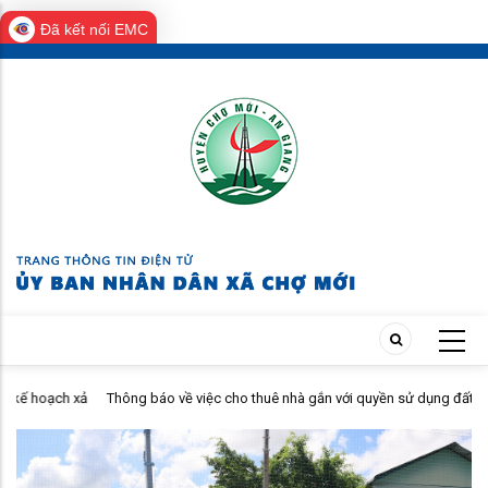
Đã kết nối EMC
Skip
to
main
content
ạch xả
Thông báo về việc cho thuê nhà gắn với quyền sử dụng đất