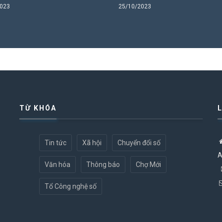
2023
25/10/2023
TỪ KHÓA
Tin tức
Xã hội
Chuyển đổi số
A
Văn hóa
Thông báo
Chợ Mới
Tổ Công nghệ số