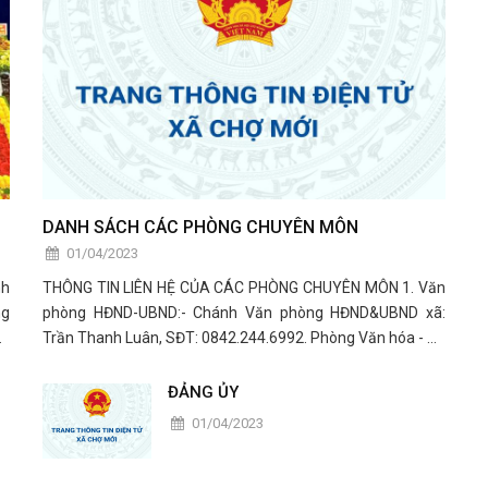
DANH SÁCH CÁC PHÒNG CHUYÊN MÔN
01/04/2023
nh
THÔNG TIN LIÊN HỆ CỦA CÁC PHÒNG CHUYÊN MÔN 1. Văn
ng
phòng HĐND-UBND:- Chánh Văn phòng HĐND&UBND xã:
áp
Trần Thanh Luân, SĐT: 0842.244.6992. Phòng Văn hóa - Xã
ba
hội:- Trưởng phòng: Nguyễn Hữu Tín, SĐT: 0907312223
ĐẢNG ỦY
01/04/2023