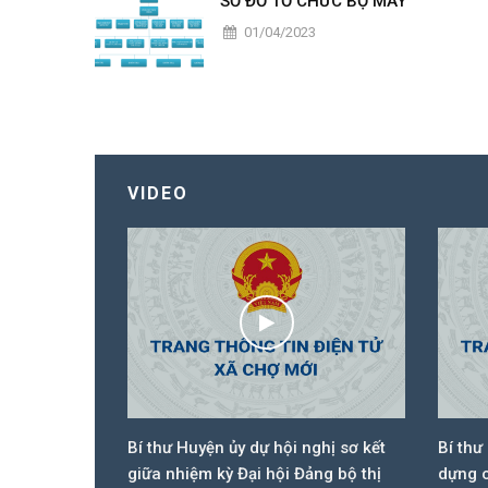
SƠ ĐỒ TỔ CHỨC BỘ MÁY
01/04/2023
VIDEO
 dân 3 cấp
Bí thư Huyện ủy dự hội nghị sơ kết
Bí thư
 họp
giữa nhiệm kỳ Đại hội Đảng bộ thị
dựng c