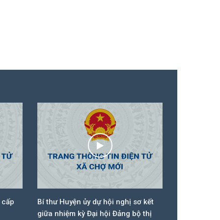
 cấp
Bí thư Huyện ủy dự hội nghị sơ kết
Bí thư Huyện
giữa nhiệm kỳ Đại hội Đảng bộ thị
dựng công t