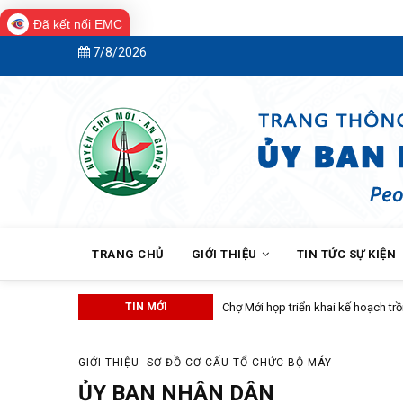
Đã kết nối EMC
Skip
7/8/2026
to
main
content
MAIN
NAVIGATION
TRANG CHỦ
GIỚI THIỆU
TIN TỨC SỰ KIỆN
TIN MỚI
Chợ Mới họp triển khai kế hoạch trồ
GIỚI THIỆU
SƠ ĐỒ CƠ CẤU TỔ CHỨC BỘ MÁY
ỦY BAN NHÂN DÂN