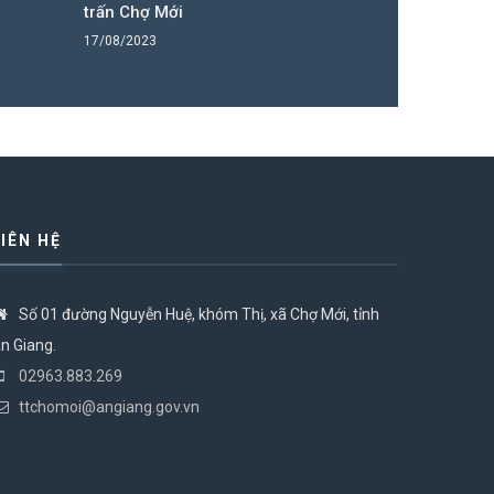
trấn Chợ Mới
27/10/2023
17/08/2023
LIÊN HỆ
Số 01 đường Nguyễn Huệ, khóm Thị, xã Chợ Mới, tỉnh
n Giang.
02963.883.269
ttchomoi@angiang.gov.vn