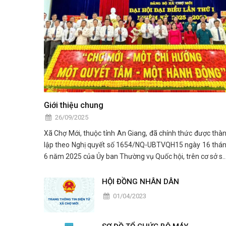
Giới thiệu chung
26/09/2025
Xã Chợ Mới, thuộc tỉnh An Giang, đã chính thức được thà
lập theo Nghị quyết số 1654/NQ-UBTVQH15 ngày 16 thá
6 năm 2025 của Ủy ban Thường vụ Quốc hội, trên cơ sở s
nhập toàn bộ diện tích tự nhiên và quy mô dân số của 
đơn vị hành chính trước đây: thị trấn Chợ Mới
HỘI ĐỒNG NHÂN DÂN
01/04/2023