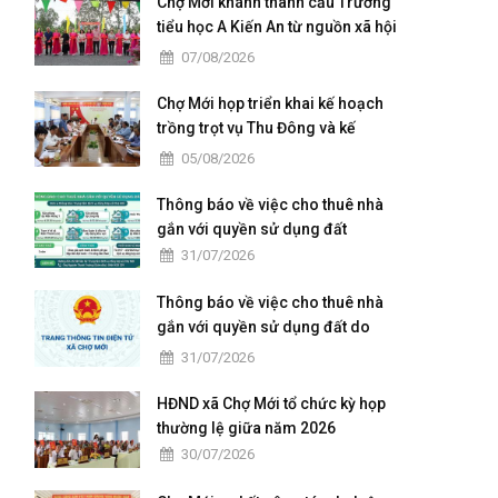
Chợ Mới khánh thành cầu Trường
tiểu học A Kiến An từ nguồn xã hội
hoá
07/08/2026
Chợ Mới họp triển khai kế hoạch
trồng trọt vụ Thu Đông và kế
hoạch xả lũ
05/08/2026
Thông báo về việc cho thuê nhà
gắn với quyền sử dụng đất
31/07/2026
Thông báo về việc cho thuê nhà
gắn với quyền sử dụng đất do
Trung tâm Dịch vụ tổng hợp xã
31/07/2026
Chợ Mới quản lý, khai thác
HĐND xã Chợ Mới tổ chức kỳ họp
thường lệ giữa năm 2026
30/07/2026