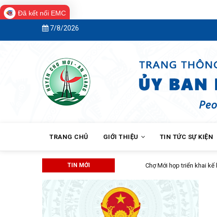
Đã kết nối EMC
Skip
7/8/2026
to
main
content
MAIN
NAVIGATION
TRANG CHỦ
GIỚI THIỆU
TIN TỨC SỰ KIỆN
TIN MỚI
Chợ Mới họp triển khai kế hoạch