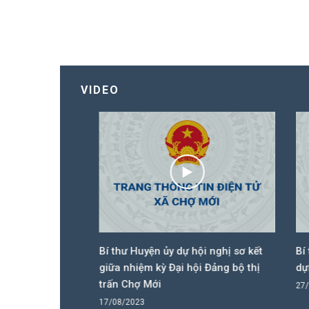
VIDEO
 dân 3 cấp
Bí thư Huyện ủy dự hội nghị sơ kết
Bí thư
 họp
giữa nhiệm kỳ Đại hội Đảng bộ thị
dựng c
trấn Chợ Mới
27/10/
17/08/2023