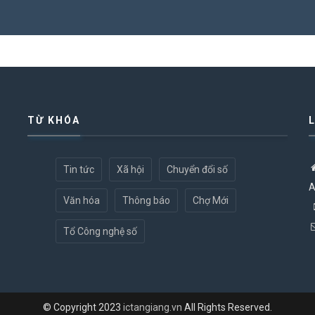
TỪ KHÓA
Tin tức
Xã hội
Chuyển đổi số
A
Văn hóa
Thông báo
Chợ Mới
Tổ Công nghệ số
© Copyright 2023
ictangiang.vn
All Rights Reserved.