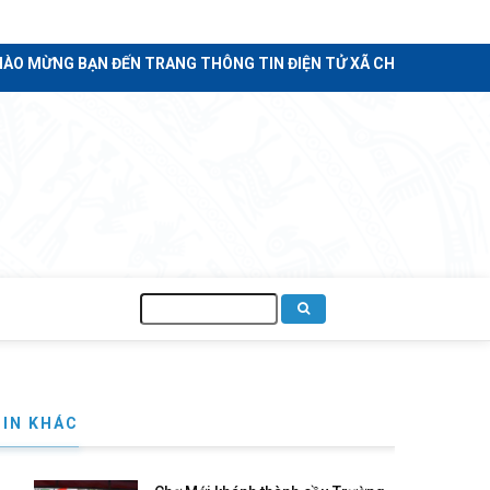
MỪNG BẠN ĐẾN TRANG THÔNG TIN ĐIỆN TỬ XÃ CHỢ MỚI - TỈNH AN 
Tìm
kiếm
TIN KHÁC