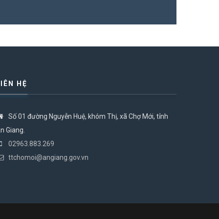
LIÊN HỆ
Số 01 đường Nguyễn Huệ, khóm Thị, xã Chợ Mới, tỉnh
n Giang.
02963.883.269
ttchomoi@angiang.gov.vn