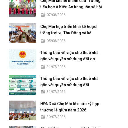
Chợ Mới khánh thành cầu Trường
tiểu học A Kiến An từ nguồn xã hội
hoá
07/08/2026
Chợ Mới họp triển khai kế hoạch
trồng trọt vụ Thu Đông và kế
hoạch xả lũ
05/08/2026
Thông báo về việc cho thuê nhà
gắn với quyền sử dụng đất do
Trung tâm Dịch vụ tổng hợp xã
31/07/2026
Chợ Mới quản lý, khai thác
Thông báo về việc cho thuê nhà
gắn với quyền sử dụng đất
31/07/2026
HĐND xã Chợ Mới tổ chức kỳ họp
thường lệ giữa năm 2026
30/07/2026