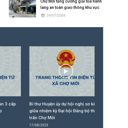
Chợ Mới tăng cường giải tỏa hành
lang an toàn giao thông khu vực
trung tâm
29/07/2026
 cấp
Bí thư Huyện ủy dự hội nghị sơ kết
Bí thư Huyện
giữa nhiệm kỳ Đại hội Đảng bộ thị
dựng công t
trấn Chợ Mới
27/10/2023
17/08/2023