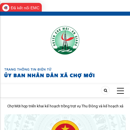
Đã kết nối EMC
Skip
to
main
content
Chợ Mới họp triển khai kế hoạch trồng trọt vụ Thu Đông và kế hoạch xả
lũ