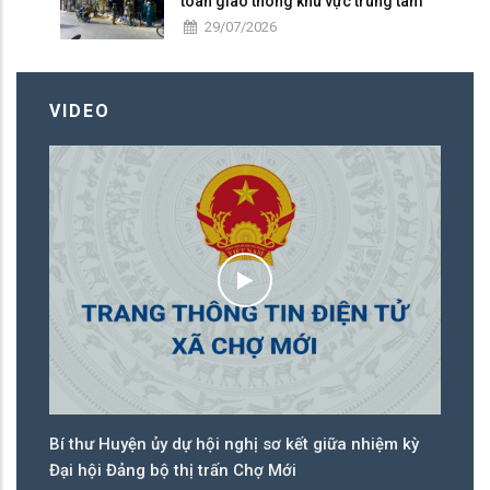
toàn giao thông khu vực trung tâm
29/07/2026
VIDEO
Bí thư Huyện ủy dự hội nghị sơ kết giữa nhiệm kỳ
Bí
Đại hội Đảng bộ thị trấn Chợ Mới
tr