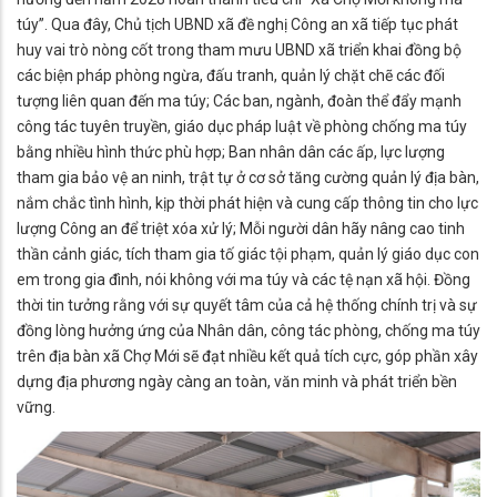
túy”. Qua đây, Chủ tịch UBND xã đề nghị Công an xã tiếp tục phát
huy vai trò nòng cốt trong tham mưu UBND xã triển khai đồng bộ
các biện pháp phòng ngừa, đấu tranh, quản lý chặt chẽ các đối
tượng liên quan đến ma túy; Các ban, ngành, đoàn thể đẩy mạnh
công tác tuyên truyền, giáo dục pháp luật về phòng chống ma túy
bằng nhiều hình thức phù hợp; Ban nhân dân các ấp, lực lượng
tham gia bảo vệ an ninh, trật tự ở cơ sở tăng cường quản lý địa bàn,
nắm chắc tình hình, kịp thời phát hiện và cung cấp thông tin cho lực
lượng Công an để triệt xóa xử lý; Mỗi người dân hãy nâng cao tinh
thần cảnh giác, tích tham gia tố giác tội phạm, quản lý giáo dục con
em trong gia đình, nói không với ma túy và các tệ nạn xã hội. Đồng
thời tin tưởng rằng với sự quyết tâm của cả hệ thống chính trị và sự
đồng lòng hưởng ứng của Nhân dân, công tác phòng, chống ma túy
trên địa bàn xã Chợ Mới sẽ đạt nhiều kết quả tích cực, góp phần xây
dựng địa phương ngày càng an toàn, văn minh và phát triển bền
vững.