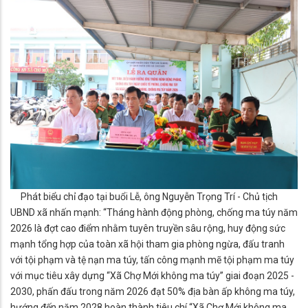
Phát biểu chỉ đạo tại buổi Lễ, ông Nguyễn Trọng Trí - Chủ tịch
UBND xã nhấn mạnh: “Tháng hành động phòng, chống ma túy năm
2026 là đợt cao điểm nhằm tuyên truyền sâu rộng, huy động sức
mạnh tổng hợp của toàn xã hội tham gia phòng ngừa, đấu tranh
với tội phạm và tệ nạn ma túy, tấn công mạnh mẽ tội phạm ma túy
với mục tiêu xây dựng “Xã Chợ Mới không ma túy” giai đoạn 2025 -
2030, phấn đấu trong năm 2026 đạt 50% địa bàn ấp không ma túy,
hướng đến năm 2028 hoàn thành tiêu chí “Xã Chợ Mới không ma