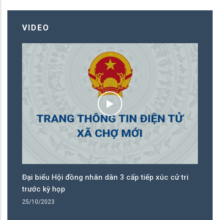
VIDEO
Đại biểu Hội đồng nhân dân 3 cấp tiếp xúc cử tri
Bí
trước kỳ họp
Đạ
25/10/2023
17