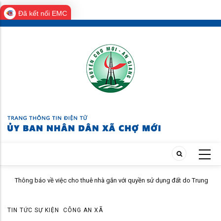
Đã kết nối EMC
Skip
to
main
content
Thông báo về việc cho thuê nhà gắn với quyền sử dụng đất do Trung
tâm Dịch vụ tổng hợp xã Chợ Mới quản lý, khai thác
TIN TỨC SỰ KIỆN
CÔNG AN XÃ