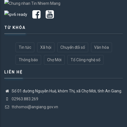
TỪ KHÓA
Tin tức
Xã hội
Chuyển đổi số
Văn hóa
Thông báo
Chợ Mới
Tổ Công nghệ số
LIÊN HỆ
Số 01 đường Nguyễn Huệ, khóm Thị, xã Chợ Mới, tỉnh An Giang.
02963.883.269
ttchomoi@angiang.gov.vn