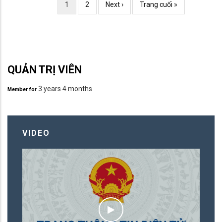
Current
1
Page
2
Trang
Next ›
Trang
Trang cuối »
page
kế
cuối
QUẢN TRỊ VIÊN
3 years 4 months
Member for
VIDEO