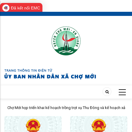
Đã kết nối EMC
Skip
to
main
content
Chợ Mới họp triển khai kế hoạch trồng trọt vụ Thu Đông và kế hoạch xả
lũ