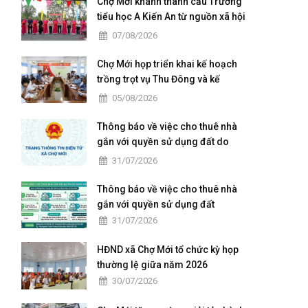
Chợ Mới khánh thành cầu Trường
tiểu học A Kiến An từ nguồn xã hội
hoá
07/08/2026
Chợ Mới họp triển khai kế hoạch
trồng trọt vụ Thu Đông và kế
hoạch xả lũ
05/08/2026
Thông báo về việc cho thuê nhà
gắn với quyền sử dụng đất do
Trung tâm Dịch vụ tổng hợp xã
31/07/2026
Chợ Mới quản lý, khai thác
Thông báo về việc cho thuê nhà
gắn với quyền sử dụng đất
31/07/2026
HĐND xã Chợ Mới tổ chức kỳ họp
thường lệ giữa năm 2026
30/07/2026