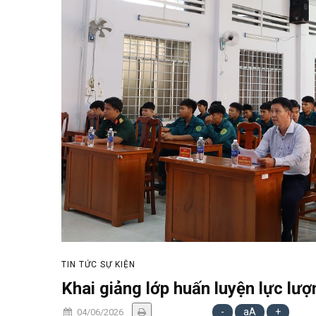
TIN TỨC SỰ KIỆN
Khai giảng lớp huấn luyện lực lư
-
aA
+
04/06/2026