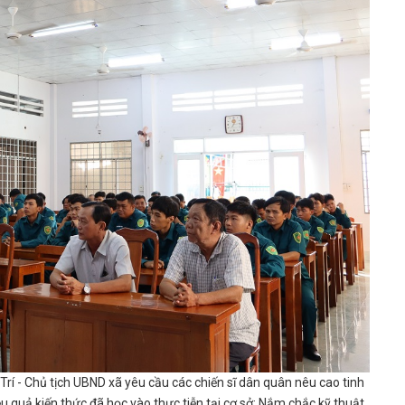
rí - Chủ tịch UBND xã yêu cầu các chiến sĩ dân quân nêu cao tinh
ệu quả kiến thức đã học vào thực tiễn tại cơ sở; Nắm chắc kỹ thuật,