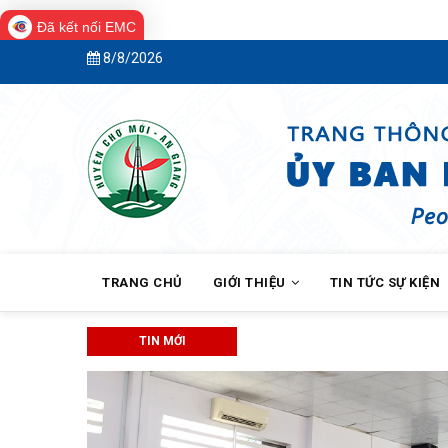
Đã kết nối EMC
Skip
8/8/2026
to
main
content
MAIN
NAVIGATION
TRANG CHỦ
GIỚI THIỆU
TIN TỨC SỰ KIỆN
TIN MỚI
Thông báo về việc cho thuê nhà