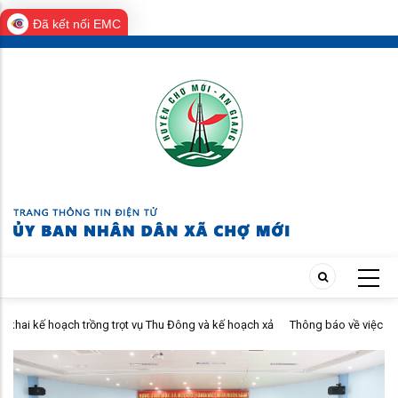
Đã kết nối EMC
Skip
to
main
content
ọt vụ Thu Đông và kế hoạch xả
Thông báo về việc cho thuê nhà gắn với quyề