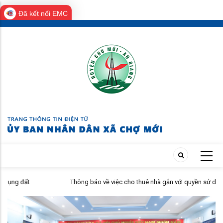
Đã kết nối EMC
Skip
to
main
content
Thông báo về việc cho thuê nhà gắn với quyền sử dụng đất do Trun
tâm Dịch vụ tổng hợp xã Chợ Mới quản lý, khai thác