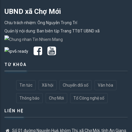
UBND xã Chợ Mới
Chịu trách nhiệm: Ông Nguyễn Trọng Trí
Quản lý nội dung: Ban biên tập Trang TTĐT UBND xã
TỪ KHÓA
Tin tức
Xã hội
Chuyển đổi số
Văn hóa
Thông báo
Chợ Mới
Tổ Công nghệ số
LIÊN HỆ
Số 01 đường Nguyễn Huệ, khóm Thị, xã Chợ Mới, tỉnh An Giang.