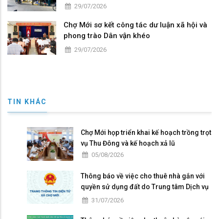
29/07/2026
Chợ Mới sơ kết công tác dư luận xã hội và
phong trào Dân vận khéo
29/07/2026
TIN KHÁC
Chợ Mới họp triển khai kế hoạch trồng trọt
vụ Thu Đông và kế hoạch xả lũ
05/08/2026
Thông báo về việc cho thuê nhà gắn với
quyền sử dụng đất do Trung tâm Dịch vụ
tổng hợp xã Chợ Mới quản lý, khai thác
31/07/2026