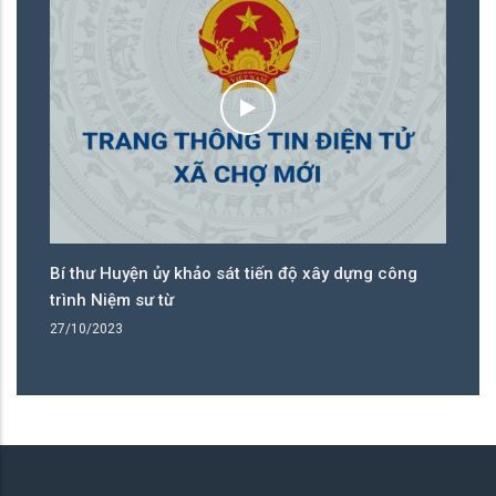
n ủy khảo sát tiến độ xây dựng công
Đại biểu Hội đồng nh
ư từ
trước kỳ họp
25/10/2023