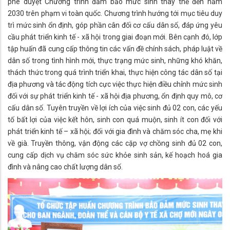
phê duyệt Chương trình đảm bảo mức sinh thay thế đến năm
2030 trên phạm vi toàn quốc. Chương trình hướng tới mục tiêu duy
trì mức sinh ổn định, góp phần cân đối cơ cấu dân số, đáp ứng yêu
cầu phát triển kinh tế - xã hội trong giai đoạn mới. Bên cạnh đó, lớp
tập huấn đã cung cấp thông tin các vấn đề chính sách, pháp luật về
dân số trong tình hình mới, thực trạng mức sinh, những khó khăn,
thách thức trong quá trình triển khai, thực hiện công tác dân số tại
địa phương và tác động tích cực việc thực hiện điều chỉnh mức sinh
đối với sự phát triển kinh tế - xã hội địa phương, ổn định quy mô, cơ
cấu dân số. Tuyên truyền về lợi ích của việc sinh đủ 02 con, các yếu
tố bất lợi của việc kết hôn, sinh con quá muộn, sinh ít con đối với
phát triển kinh tế – xã hội; đối với gia đình và chăm sóc cha, mẹ khi
về già. Truyền thông, vận động các cặp vợ chồng sinh đủ 02 con,
cung cấp dịch vụ chăm sóc sức khỏe sinh sản, kế hoạch hoá gia
đình và nâng cao chất lượng dân số.