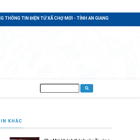
IỆN TỬ XÃ CHỢ MỚI - TỈNH AN GIANG
Tìm
kiếm
dụng đất
TIN KHÁC