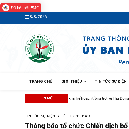
Đã kết nối EMC
Skip
8/8/2026
to
main
content
MAIN
NAVIGATION
TRANG CHỦ
GIỚI THIỆU
TIN TỨC SỰ KIỆN
TIN MỚI
TIN TỨC SỰ KIỆN
Y TẾ
THÔNG BÁO
Thông báo tổ chức Chiến dịch bổ 