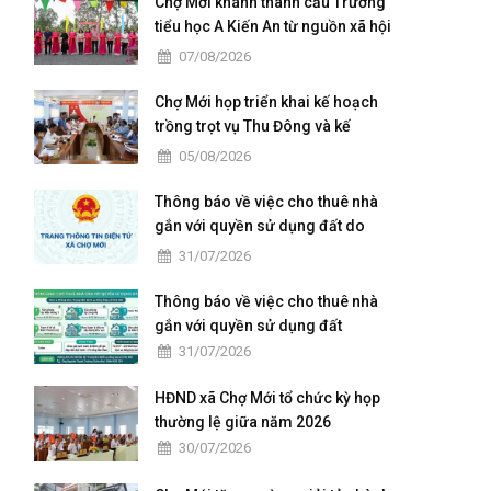
Chợ Mới khánh thành cầu Trường
tiểu học A Kiến An từ nguồn xã hội
hoá
07/08/2026
Chợ Mới họp triển khai kế hoạch
trồng trọt vụ Thu Đông và kế
hoạch xả lũ
05/08/2026
Thông báo về việc cho thuê nhà
gắn với quyền sử dụng đất do
Trung tâm Dịch vụ tổng hợp xã
31/07/2026
Chợ Mới quản lý, khai thác
Thông báo về việc cho thuê nhà
gắn với quyền sử dụng đất
31/07/2026
HĐND xã Chợ Mới tổ chức kỳ họp
thường lệ giữa năm 2026
30/07/2026