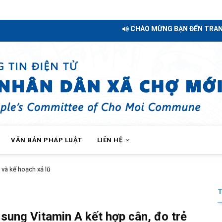
CHÀO MỪNG BẠN ĐẾN TRANG THÔNG TIN Đ
VĂN BẢN PHÁP LUẬT
LIÊN HỆ
Thông báo về việc cho thuê nhà gắn với quyền sử 
sung Vitamin A kết hợp cân, đo trẻ